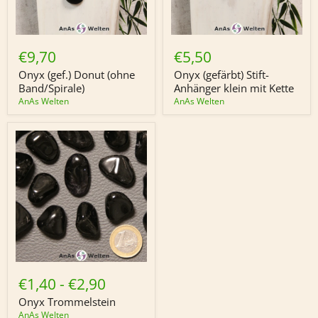
Onyx
Onyx
(gef.)
(gefärbt)
€9,70
€5,50
Donut
Stift-
(ohne
Anhänger
Onyx (gef.) Donut (ohne
Onyx (gefärbt) Stift-
Band/Spirale)
klein
Band/Spirale)
Anhänger klein mit Kette
mit
AnAs Welten
AnAs Welten
Kette
Onyx
Trommelstein
€1,40
-
€2,90
Onyx Trommelstein
AnAs Welten