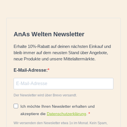
Edelsteine Qualität – was
bedeutet AAA bei
Die Tag
Edelsteinen?
pflanzli
Was bedeutet AAA bei
Tagua-Nüsse 
AnAs Welten Newsletter
Edelsteinen? Hast du dich schon
Steinnusspal
einmal gefragt, was A, AA, AAA,
und im sü
Erhalte 10%-Rabatt auf deinen nächsten Einkauf und
AB, A+, Extra usw. als
Regenwald wä
bleib immer auf dem neusten Stand über Angebote,
Bezeichnungen für Edelsteine
wird sie i
neue Produkte und unsere Mittelaltermärkte.
über die Qualität aussagen?
exportiert.
Warum gibt es so viele
E-Mail-Adresse:
kommen 
Bezeichnungen für die Edelsteine-
Qualität? Es gibt nur einen...
Jet
Jetzt lesen
Der Newsletter wird über Brevo versandt.
Ich möchte Ihren Newsletter erhalten und
akzeptiere die
Datenschutzerklärung
.
Wir versenden den Newsletter etwa 1x im Monat. Kein Spam,