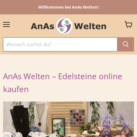
Willkommen bei AnAs Welten!
Menü
Ware
anzei
AnAs Welten – Edelsteine online
kaufen