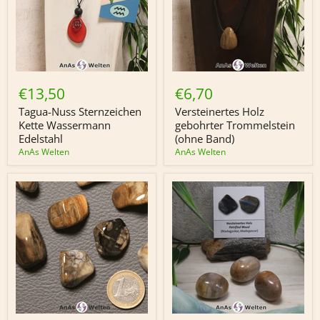
Tagua-
Versteinertes
Nuss
Holz
€13,50
€6,70
Sternzeichen
gebohrter
Kette
Trommelstein
Tagua-Nuss Sternzeichen
Versteinertes Holz
Wassermann
(ohne
Kette Wassermann
gebohrter Trommelstein
Edelstahl
Band)
Edelstahl
(ohne Band)
AnAs Welten
AnAs Welten
Versteinertes
Versteinertes