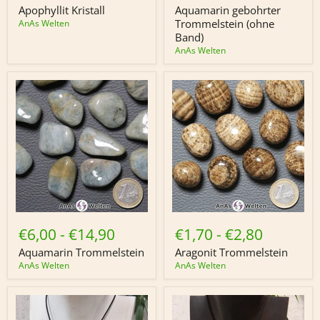
(ohne
Apophyllit Kristall
Aquamarin gebohrter
Band)
Trommelstein (ohne
AnAs Welten
Band)
AnAs Welten
Aquamarin
Aragonit
Trommelstein
Trommelstein
€6,00
-
€14,90
€1,70
-
€2,80
Aquamarin Trommelstein
Aragonit Trommelstein
AnAs Welten
AnAs Welten