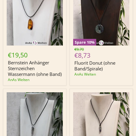
Spare
10
%
Bernstein
Fluorit
Ursprünglicher
€9,70
Anhänger
Donut
€19,50
Derzeitiger
€8,73
Preis
Sternzeichen
(ohne
Preis
Wassermann
Band/Spirale)
Bernstein Anhänger
Fluorit Donut (ohne
(ohne
Sternzeichen
Band/Spirale)
Band)
Wassermann (ohne Band)
AnAs Welten
AnAs Welten