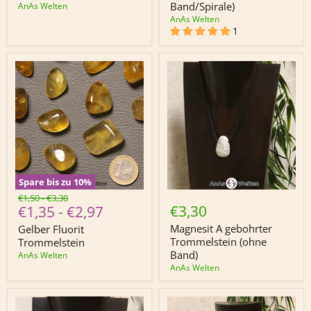
Band/Spirale)
Band/Spirale)
AnAs Welten
AnAs Welten
1
Spare bis zu
10
%
Gelber
Magnesit
Ursprünglicher
Ursprünglicher
€1,50
-
€3,30
Fluorit
A
€3,30
€1,35
-
€2,97
Preis
Preis
Trommelstein
gebohrter
Trommelstein
Magnesit A gebohrter
Gelber Fluorit
(ohne
Trommelstein (ohne
Trommelstein
Band)
Band)
AnAs Welten
AnAs Welten