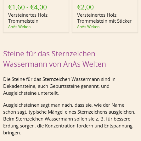
Holz
Holz
€1,60
-
€4,00
€2,00
Trommelstein
Trommelstein
mit
Versteinertes Holz
Versteinertes Holz
Sticker
Trommelstein
Trommelstein mit Sticker
AnAs Welten
AnAs Welten
Steine für das Sternzeichen
Wassermann von AnAs Welten
Die Steine für das Sternzeichen Wassermann sind in
Dekadensteine, auch Geburtssteine genannt, und
Ausgleichsteine unterteilt.
Ausgleichsteinen sagt man nach, dass sie, wie der Name
schon sagt, typische Mängel eines Sternzeichens ausgleichen.
Beim Sternzeichen Wassermann sollen sie z. B. für bessere
Erdung sorgen, die Konzentration fördern und Entspannung
bringen.