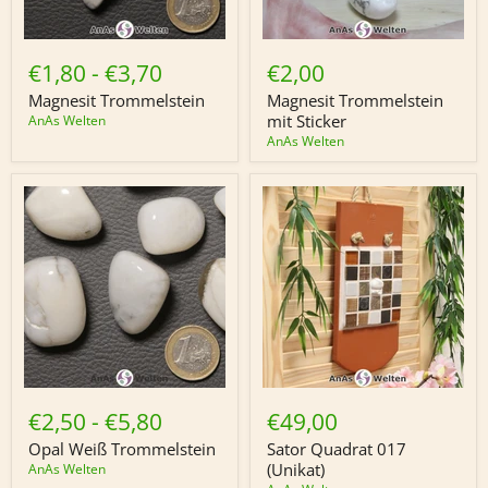
Magnesit
Magnesit
Trommelstein
Trommelstein
€1,80
-
€3,70
€2,00
mit
Sticker
Magnesit Trommelstein
Magnesit Trommelstein
mit Sticker
AnAs Welten
AnAs Welten
Opal
Sator
Weiß
Quadrat
€2,50
-
€5,80
€49,00
Trommelstein
017
(Unikat)
Opal Weiß Trommelstein
Sator Quadrat 017
(Unikat)
AnAs Welten