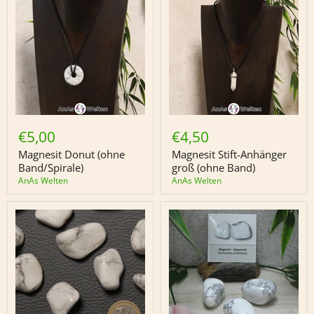
Magnesit
Magnesit
Donut
Stift-
€5,00
€4,50
(ohne
Anhänger
Band/Spirale)
groß
Magnesit Donut (ohne
Magnesit Stift-Anhänger
(ohne
Band/Spirale)
groß (ohne Band)
Band)
AnAs Welten
AnAs Welten