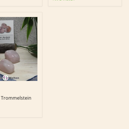
in
 Trommelstein