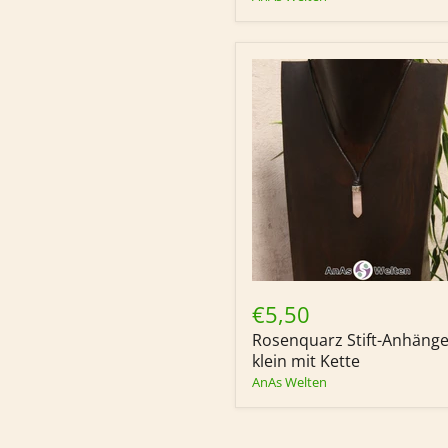
Band)
Rosenquarz
Stift-
€5,50
Anhänger
Rosenquarz Stift-Anhänge
klein
mit
klein mit Kette
Kette
AnAs Welten