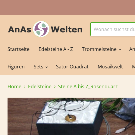
Startseite
Edelsteine A - Z
Trommelsteine
An
Figuren
Sets
Sator Quadrat
Mosaikwelt
M
Home
Edelsteine
Steine A bis Z_Rosenquarz