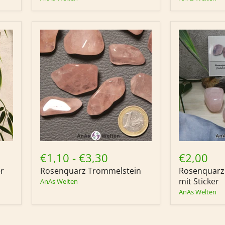
Rosenquarz
Rosenquarz
Trommelstein
Trommelste
€1,10
-
€3,30
€2,00
mit
r
Rosenquarz Trommelstein
Rosenquarz
Sticker
mit Sticker
AnAs Welten
AnAs Welten