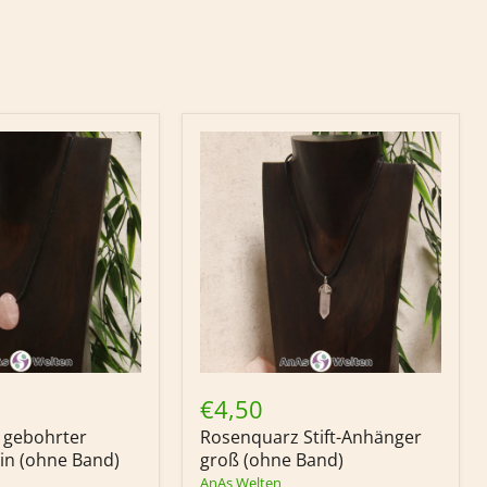
Rosenquarz
Stift-
€4,50
in
Anhänger
 gebohrter
Rosenquarz Stift-Anhänger
groß
in (ohne Band)
(ohne
groß (ohne Band)
Band)
AnAs Welten