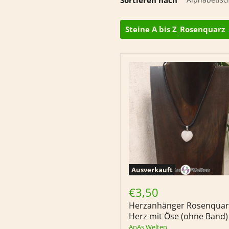
Steine A bis Z_Rosenquarz
Ausverkauft
Herzanhänger
Rosenquarz-
€3,50
Herz
Herzanhänger Rosenquar
mit
Öse
Herz mit Öse (ohne Band)
(ohne
AnAs Welten