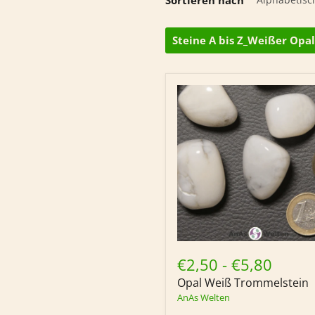
Steine A bis Z_Weißer Opal
Opal
Weiß
€2,50
-
€5,80
Trommelstein
Opal Weiß Trommelstein
AnAs Welten