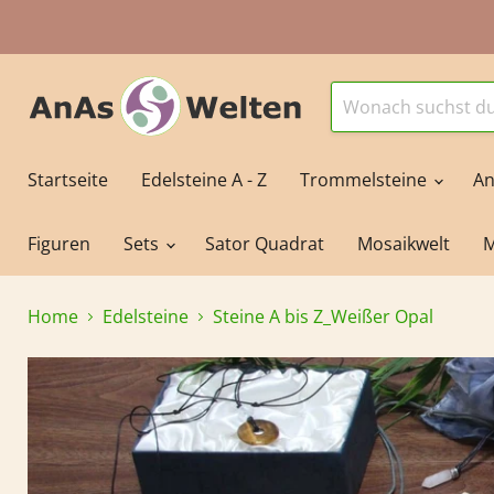
Startseite
Edelsteine A - Z
Trommelsteine
An
Figuren
Sets
Sator Quadrat
Mosaikwelt
M
Home
Edelsteine
Steine A bis Z_Weißer Opal