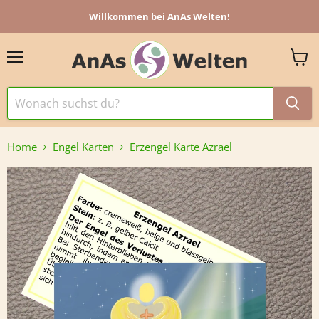
Willkommen bei AnAs Welten!
Menü
Ware
anzei
Home
Engel Karten
Erzengel Karte Azrael