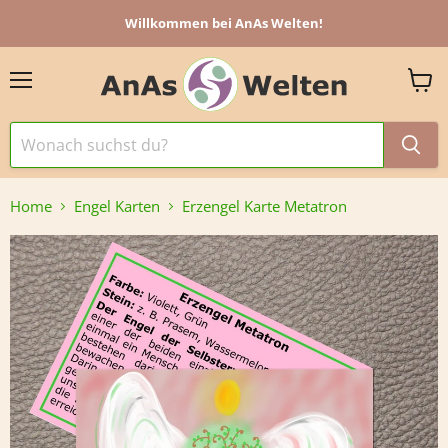
Willkommen bei AnAs Welten!
Menü
Ware
anzei
Home
Engel Karten
Erzengel Karte Metatron