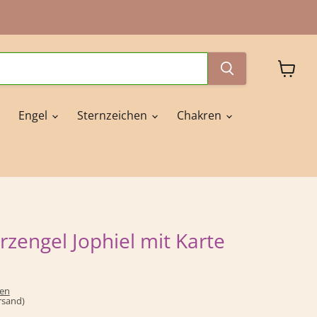
Waren
anzeig
Engel
Sternzeichen
Chakren
rzengel Jophiel mit Karte
ten
ersand)