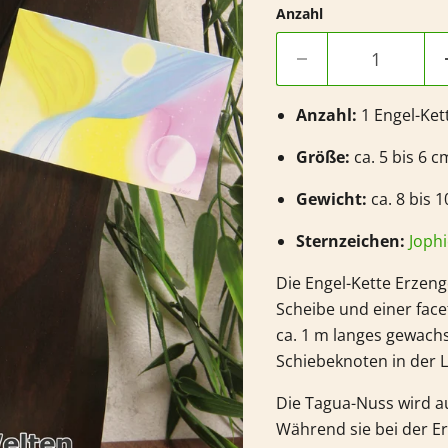
Anzahl
Anzahl:
1 Engel-Ket
Größe:
ca. 5 bis 6 c
Gewicht
:
ca. 8 bis 1
Sternzeichen:
Jophi
Die Engel-Kette Erzeng
Scheibe und einer facet
ca. 1 m langes gewach
Schiebeknoten in der L
Die Tagua-Nuss wird au
Während sie bei der Er