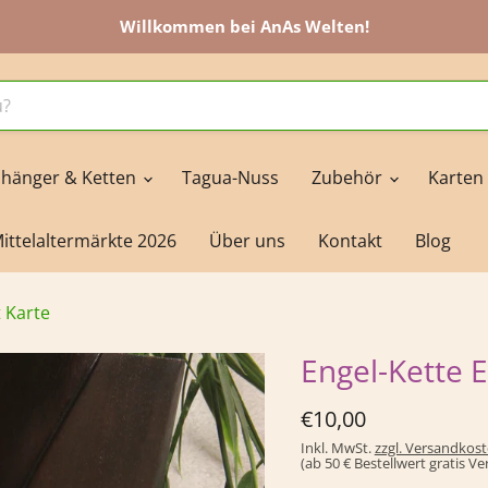
Willkommen bei AnAs Welten!
hänger & Ketten
Tagua-Nuss
Zubehör
Karten
ittelaltermärkte 2026
Über uns
Kontakt
Blog
t Karte
Engel-Kette E
Derzeitiger Preis
€10,00
Inkl. MwSt.
zzgl. Versandkos
(ab 50 € Bestellwert gratis V