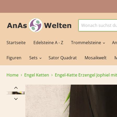
Startseite
Edelsteine A - Z
Trommelsteine
An
Figuren
Sets
Sator Quadrat
Mosaikwelt
M
Home
Engel Ketten
Engel-Kette Erzengel Jophiel mi