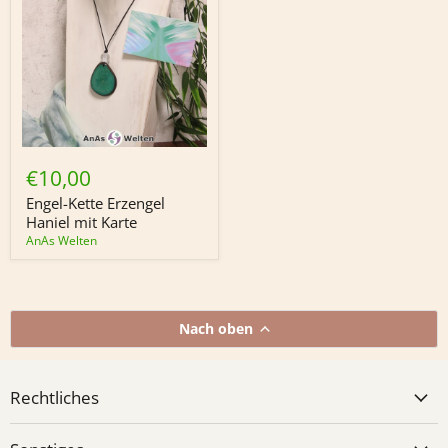
Engel-
Kette
€10,00
Erzengel
Haniel
Engel-Kette Erzengel
mit
Haniel mit Karte
Karte
AnAs Welten
Nach oben
Rechtliches