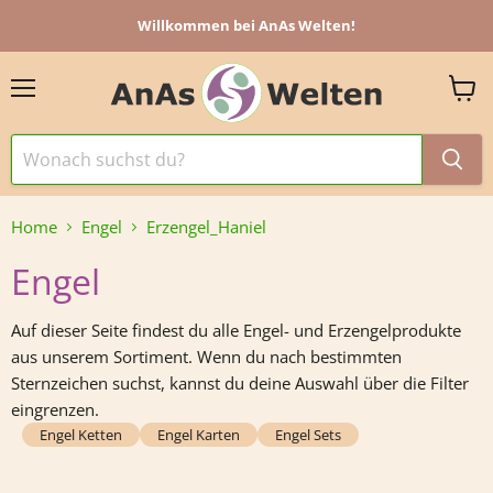
Willkommen bei AnAs Welten!
Menü
Ware
anzei
Home
Engel
Erzengel_Haniel
Engel
Auf dieser Seite findest du alle Engel- und Erzengelprodukte
aus unserem Sortiment. Wenn du nach bestimmten
Sternzeichen suchst, kannst du deine Auswahl über die Filter
eingrenzen.
Engel Ketten
Engel Karten
Engel Sets