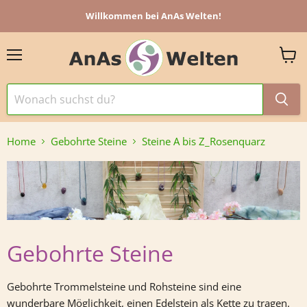
Willkommen bei AnAs Welten!
Menü
Ware
anzei
Home
Gebohrte Steine
Steine A bis Z_Rosenquarz
Gebohrte Steine
Gebohrte Trommelsteine und Rohsteine sind eine
wunderbare Möglichkeit, einen Edelstein als Kette zu tragen.