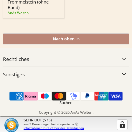
Band)
Trommelstein (ohne
Band)
AnAs Welten
Nach oben
Rechtliches
Sonstiges
Suchen
Copyright © 2026 AnAs Welten.
Powered by Shopify
SEHR GUT
(5 / 5)
aus
2
Bewertungen bei: shopvote.de ⓘ
Informationen zur Echtheit der Bewertungen