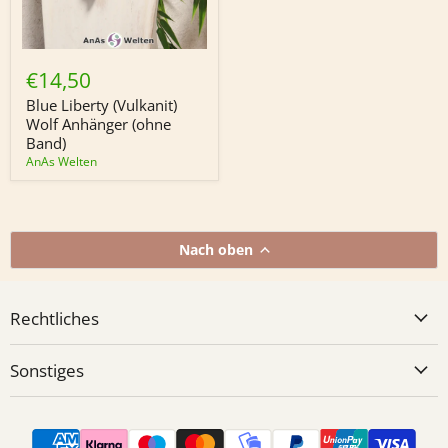
Blue
Liberty
€14,50
(Vulkanit)
Wolf
Blue Liberty (Vulkanit)
Anhänger
Wolf Anhänger (ohne
(ohne
Band)
Band)
AnAs Welten
Nach oben
Rechtliches
Sonstiges