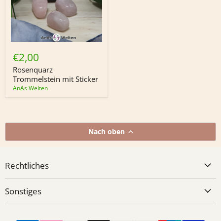
Rosenquarz
Trommelstein
€2,00
mit
Sticker
Rosenquarz
Trommelstein mit Sticker
AnAs Welten
Nach oben
Rechtliches
Sonstiges