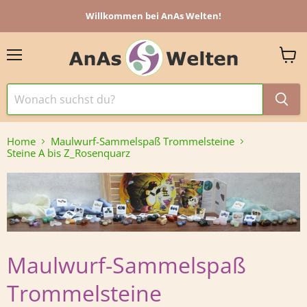
Willkommen bei AnAs Welten!
Menü
Ware
anzei
Home
Maulwurf-Sammelspaß Trommelsteine
Steine A bis Z_Rosenquarz
Maulwurf-Sammelspaß
Trommelsteine