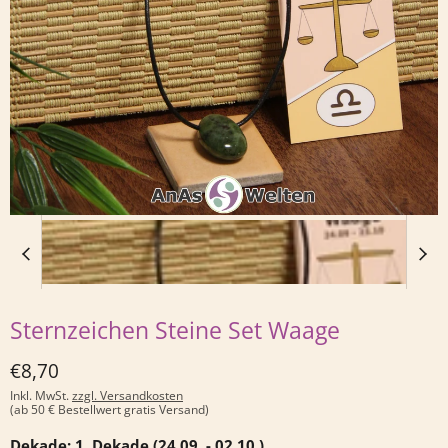
Sternzeichen Steine Set Waage
Derzeitiger Preis
€8,70
Inkl. MwSt.
zzgl. Versandkosten
(ab 50 € Bestellwert gratis Versand)
Dekade:
1. Dekade (24.09. - 02.10.)