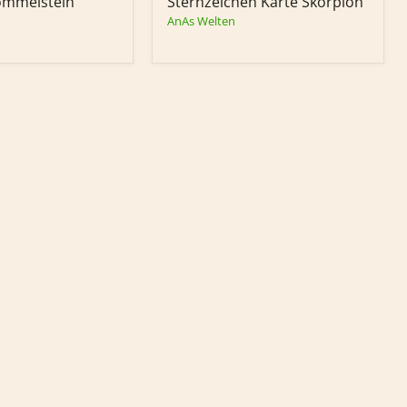
ommelstein
Sternzeichen Karte Skorpion
AnAs Welten