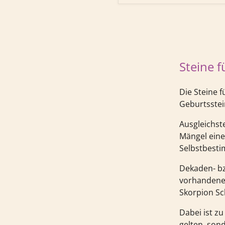
Steine 
Die Steine 
Geburtsstei
Ausgleichst
Mängel eine
Selbstbesti
Dekaden- bz
vorhandenen
Skorpion Sc
Dabei ist z
gelten, son