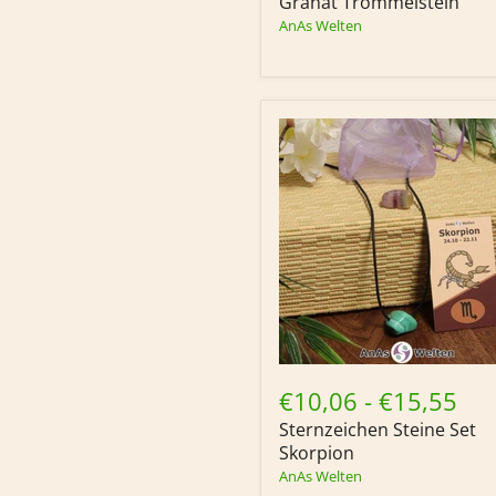
Granat Trommelstein
AnAs Welten
Sternzeichen
Steine
€10,06
-
€15,55
Set
Sternzeichen Steine Set
Skorpion
Skorpion
AnAs Welten