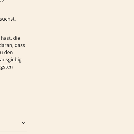
suchst,
hast, die
 daran, dass
zu den
 ausgiebig
igsten