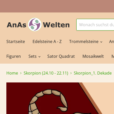
Startseite
Edelsteine A - Z
Trommelsteine
An
Figuren
Sets
Sator Quadrat
Mosaikwelt
M
Home
Skorpion (24.10 - 22.11)
Skorpion_1. Dekade