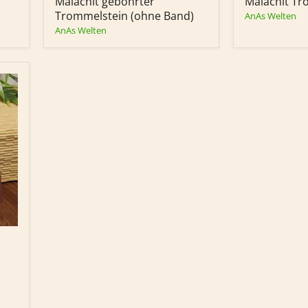
Malachit gebohrter
Malachit Tr
(ohne
Band)
Trommelstein (ohne Band)
AnAs Welten
AnAs Welten