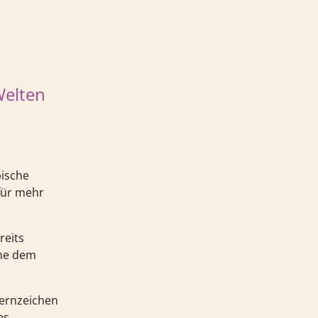
Welten
pische
 für mehr
reits
ine dem
ternzeichen
es