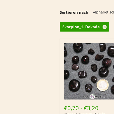
Sortieren nach
Skorpion_1. Dekade
Granat
Trommelstein
€0,70
-
€3,20