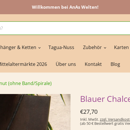
Willkommen bei AnAs Welten!
hänger & Ketten
Tagua-Nuss
Zubehör
Karten
ittelaltermärkte 2026
Über uns
Kontakt
Blog
nut (ohne Band/Spirale)
Blauer Chalc
Derzeitiger Preis
€27,70
Inkl. MwSt.
zzgl. Versandkos
(ab 50 € Bestellwert gratis V