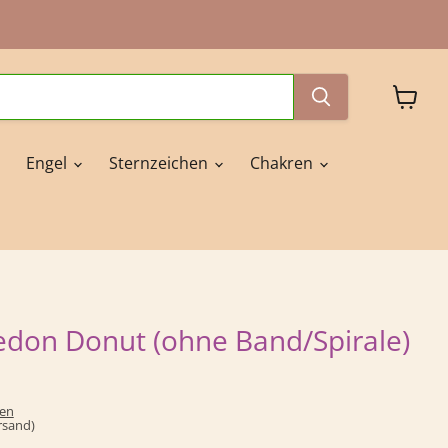
Waren
anzeig
Engel
Sternzeichen
Chakren
edon Donut (ohne Band/Spirale)
ten
ersand)