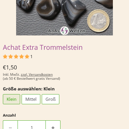
Achat Extra Trommelstein
1
Derzeitiger Preis
€1,50
Inkl. MwSt.
zzgl. Versandkosten
(ab 50 € Bestellwert gratis Versand)
Größe auswählen:
Klein
Klein
Mittel
Groß
Anzahl