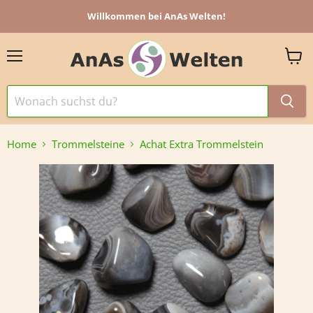
Willkommen bei AnAs Welten!
Menü
Ware
anzei
Home
Trommelsteine
Achat Extra Trommelstein