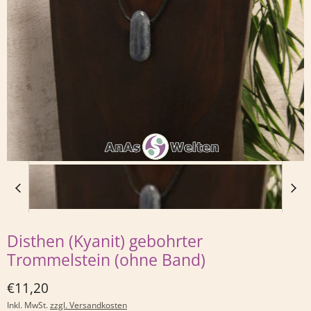
Disthen (Kyanit) gebohrter
Trommelstein (ohne Band)
Derzeitiger Preis
€11,20
Inkl. MwSt.
zzgl. Versandkosten