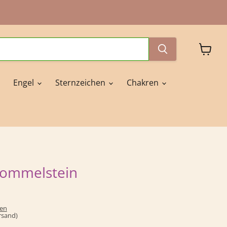
Waren
anzeig
Engel
Sternzeichen
Chakren
rommelstein
ten
ersand)