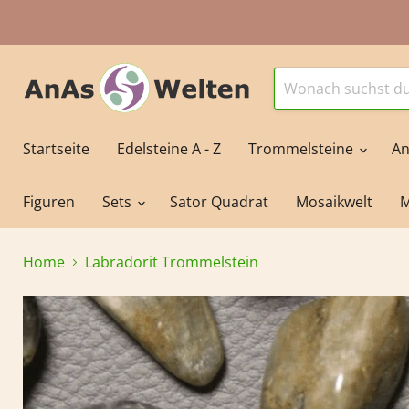
Startseite
Edelsteine A - Z
Trommelsteine
An
Figuren
Sets
Sator Quadrat
Mosaikwelt
M
Home
Labradorit Trommelstein