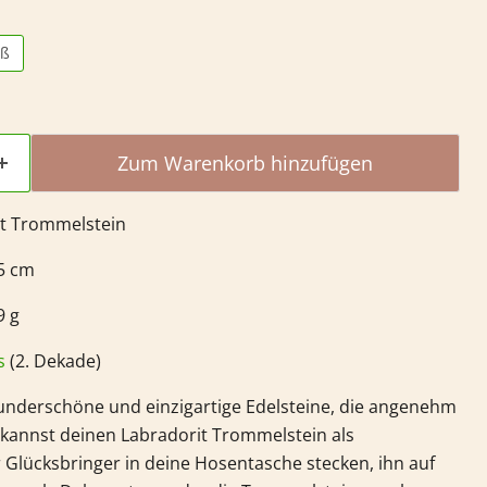
oß
Zum Warenkorb hinzufügen
t
Trommelstein
,5 cm
9 g
s
(2. Dekade)
nderschöne und einzigartige Edelsteine, die angenehm
u kannst deinen
Labradorit
Trommelstein als
Glücksbringer in deine Hosentasche stecken, ihn auf