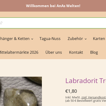
Willkommen bei AnAs Welten!
hänger & Ketten
Tagua-Nuss
Zubehör
Karten
ittelaltermärkte 2026
Über uns
Kontakt
Blog
Labradorit T
Derzeitiger Preis
€1,80
Inkl. MwSt.
zzgl. Versandkos
(ab 50 € Bestellwert gratis V