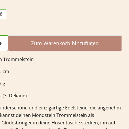
oß
Zum Warenkorb hinzufügen
n
Trommelstein
,0 cm
9 g
s
(3. Dekade)
nderschöne und einzigartige Edelsteine, die angenehm
u kannst deinen
Mondstein
Trommelstein als
Glücksbringer in deine Hosentasche stecken, ihn auf