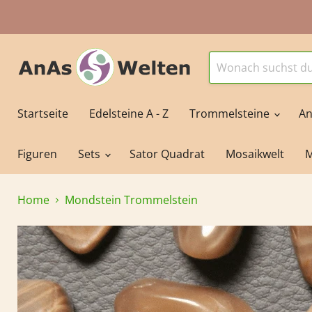
Startseite
Edelsteine A - Z
Trommelsteine
An
Figuren
Sets
Sator Quadrat
Mosaikwelt
M
Home
Mondstein Trommelstein