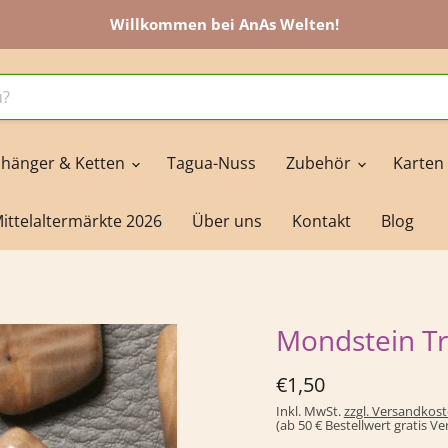
Willkommen bei AnAs Welten!
hänger & Ketten
Tagua-Nuss
Zubehör
Karten
ittelaltermärkte 2026
Über uns
Kontakt
Blog
Mondstein T
Derzeitiger Preis
€1,50
Inkl. MwSt.
zzgl. Versandkos
(ab 50 € Bestellwert gratis V