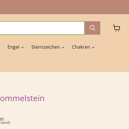
Waren
anzeig
Engel
Sternzeichen
Chakren
rommelstein
ten
ersand)