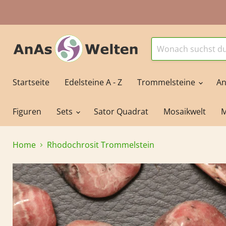
Startseite
Edelsteine A - Z
Trommelsteine
An
Figuren
Sets
Sator Quadrat
Mosaikwelt
M
Home
Rhodochrosit Trommelstein