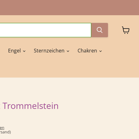
Waren
anzeig
Engel
Sternzeichen
Chakren
t Trommelstein
ten
ersand)