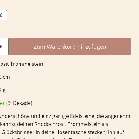
oß
Zum Warenkorb hinzufügen
osit
Trommelstein
,5 cm
2 g
er
(3. Dekade)
nderschöne und einzigartige Edelsteine, die angenehm
u kannst deinen
Rhodochrosit
Trommelstein als
Glücksbringer in deine Hosentasche stecken, ihn auf