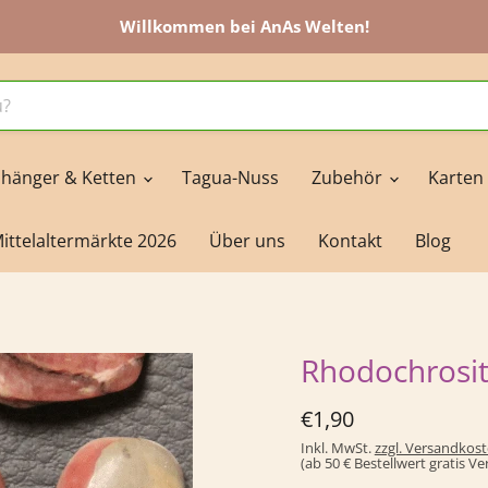
Willkommen bei AnAs Welten!
hänger & Ketten
Tagua-Nuss
Zubehör
Karten
ittelaltermärkte 2026
Über uns
Kontakt
Blog
Rhodochrosi
Derzeitiger Preis
€1,90
Inkl. MwSt.
zzgl. Versandkos
(ab 50 € Bestellwert gratis V