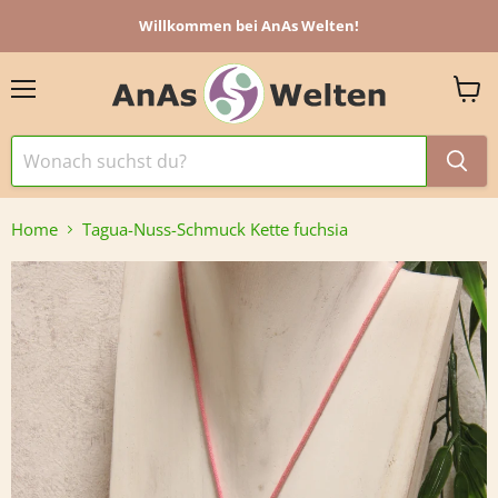
Willkommen bei AnAs Welten!
Menü
Ware
anzei
Home
Tagua-Nuss-Schmuck Kette fuchsia