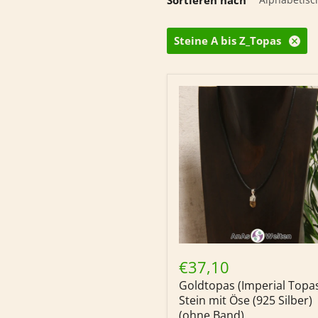
Steine A bis Z_Topas
Goldtopas
(Imperial
€37,10
Topas)
Goldtopas (Imperial Topa
Stein
mit
Stein mit Öse (925 Silber)
Öse
(ohne Band)