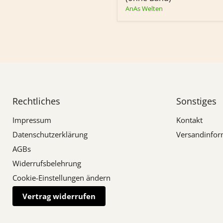
(925
AnAs Welten
Silber)
(ohne
Band)
Rechtliches
Sonstiges
Impressum
Kontakt
Datenschutzerklärung
Versandinfor
AGBs
Widerrufsbelehrung
Cookie-Einstellungen ändern
Vertrag widerrufen