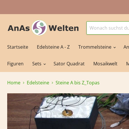
Startseite
Edelsteine A - Z
Trommelsteine
An
Figuren
Sets
Sator Quadrat
Mosaikwelt
M
Home
Edelsteine
Steine A bis Z_Topas