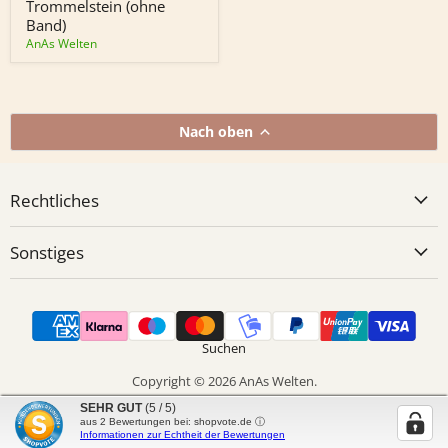
Band)
Trommelstein (ohne
Band)
AnAs Welten
Nach oben
Rechtliches
Sonstiges
Suchen
Copyright © 2026 AnAs Welten.
Powered by Shopify
SEHR GUT
(5 / 5)
aus
2
Bewertungen bei: shopvote.de ⓘ
Informationen zur Echtheit der Bewertungen