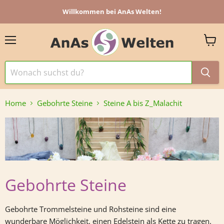
Willkommen bei AnAs Welten!
Menü
Ware
anzei
Home
Gebohrte Steine
Steine A bis Z_Malachit
Gebohrte Steine
Gebohrte Trommelsteine und Rohsteine sind eine
wunderbare Möglichkeit, einen Edelstein als Kette zu tragen.