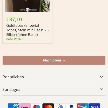
Goldtopas
(Imperial
€37,10
Topas)
Stein
Goldtopas (Imperial
mit
Topas) Stein mit Öse (925
Öse
Silber) (ohne Band)
(925
AnAs Welten
Silber)
(ohne
Band)
Nach oben
Rechtliches
Sonstiges