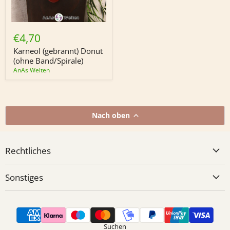
Karneol
(gebrannt)
€4,70
Donut
(ohne
Karneol (gebrannt) Donut
Band/Spirale)
(ohne Band/Spirale)
AnAs Welten
Nach oben
Rechtliches
Sonstiges
Suchen