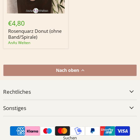
Rosenquarz
Donut
€4,80
(ohne
Band/Spirale)
Rosenquarz Donut (ohne
Band/Spirale)
AnAs Welten
Nach oben
Rechtliches
Sonstiges
Suchen