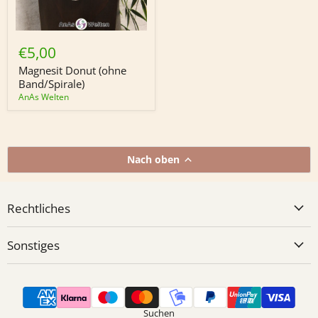
Magnesit
Donut
€5,00
(ohne
Band/Spirale)
Magnesit Donut (ohne
Band/Spirale)
AnAs Welten
Nach oben
Rechtliches
Sonstiges
Suchen