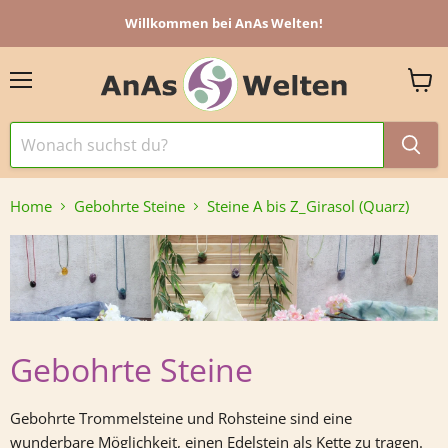
Willkommen bei AnAs Welten!
Menü
Ware
anzei
Home
Gebohrte Steine
Steine A bis Z_Girasol (Quarz)
Gebohrte Steine
Gebohrte Trommelsteine und Rohsteine sind eine
wunderbare Möglichkeit, einen Edelstein als Kette zu tragen.