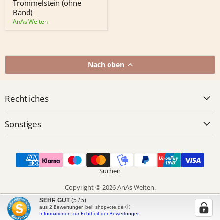
(ohne
Trommelstein (ohne
Band)
Band)
AnAs Welten
Nach oben
Rechtliches
Sonstiges
Suchen
Copyright © 2026 AnAs Welten.
Powered by Shopify
SEHR GUT
(5 / 5)
aus
2
Bewertungen bei: shopvote.de ⓘ
Informationen zur Echtheit der Bewertungen