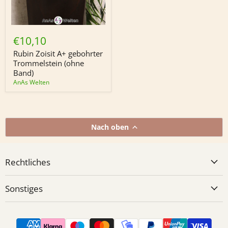
Rubin
Zoisit
€10,10
A+
gebohrter
Rubin Zoisit A+ gebohrter
Trommelstein
Trommelstein (ohne
(ohne
Band)
Band)
AnAs Welten
Nach oben
Rechtliches
Sonstiges