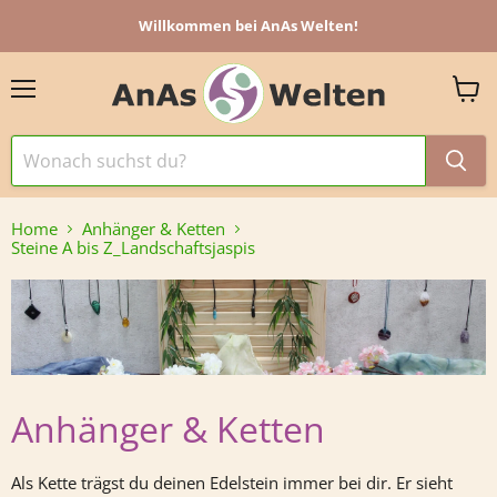
Willkommen bei AnAs Welten!
Menü
Ware
anzei
Home
Anhänger & Ketten
Steine A bis Z_Landschaftsjaspis
Anhänger & Ketten
Als Kette trägst du deinen Edelstein immer bei dir. Er sieht