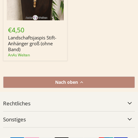
Landschaftsjaspis
Stift-
€4,50
Anhänger
groß
Landschaftsjaspis Stift-
(ohne
Anhänger groß (ohne
Band)
Band)
AnAs Welten
Nach oben
Rechtliches
Sonstiges