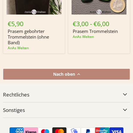
Prasem
Prasem
gebohrter
Trommelstein
€5,90
€3,00
-
€6,00
Trommelstein
(ohne
Prasem gebohrter
Prasem Trommelstein
Band)
Trommelstein (ohne
AnAs Welten
Band)
AnAs Welten
Nach oben
Rechtliches
Sonstiges