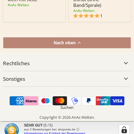
Kette
Band/Spirale)
Band/Spirale)
AnAs Welten
AnAs Welten
1
Nach oben
Rechtliches
Sonstiges
Suchen
Copyright © 2026 AnAs Welten.
Powered by Shopify
SEHR GUT
(5 / 5)
aus
2
Bewertungen bei: shopvote.de ⓘ
Informationen zur Echtheit der Bewertungen