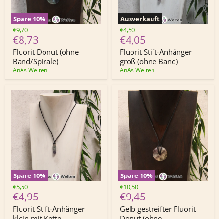
Spare
10
%
Ausverkauft
Fluorit
Fluorit
Ursprünglicher
Ursprünglicher
€9,70
€4,50
Donut
Stift-
Derzeitiger
Derzeitiger
€8,73
€4,05
Preis
Preis
(ohne
Anhänger
Preis
Preis
Band/Spirale)
groß
Fluorit Donut (ohne
Fluorit Stift-Anhänger
(ohne
Band/Spirale)
groß (ohne Band)
Band)
AnAs Welten
AnAs Welten
Spare
10
%
Spare
10
%
Fluorit
Gelb
Ursprünglicher
Ursprünglicher
€5,50
€10,50
Stift-
gestreifter
Derzeitiger
Derzeitiger
€4,95
€9,45
Preis
Preis
Anhänger
Fluorit
Preis
Preis
klein
Donut
Fluorit Stift-Anhänger
Gelb gestreifter Fluorit
mit
(ohne
klein mit Kette
Donut (ohne