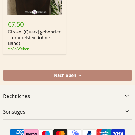
Girasol
(Quarz)
€7,50
gebohrter
Trommelstein
Girasol (Quarz) gebohrter
(ohne
Trommelstein (ohne
Band)
Band)
AnAs Welten
Nach oben
Rechtliches
Sonstiges