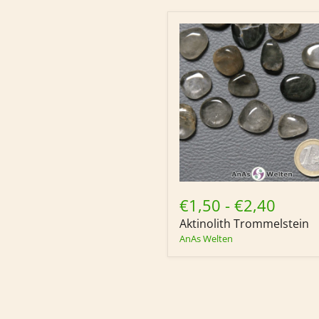
Aktinolith
Trommelstein
€1,50
-
€2,40
Aktinolith Trommelstein
AnAs Welten