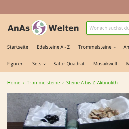
Startseite
Edelsteine A - Z
Trommelsteine
An
Figuren
Sets
Sator Quadrat
Mosaikwelt
M
Home
Trommelsteine
Steine A bis Z_Aktinolith