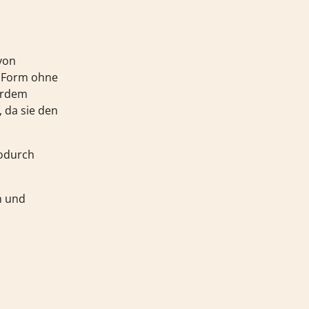
von
ne Form ohne
erdem
 da sie den
wodurch
n und