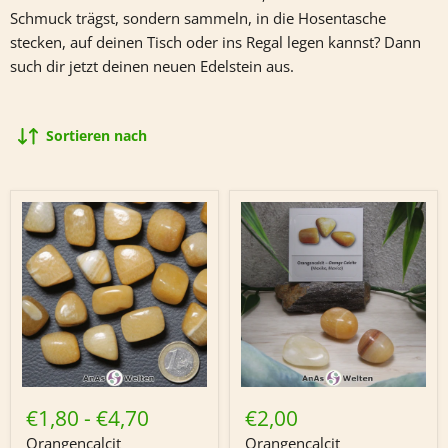
Schmuck trägst, sondern sammeln, in die Hosentasche
stecken, auf deinen Tisch oder ins Regal legen kannst? Dann
such dir jetzt deinen neuen Edelstein aus.
Sortieren nach
Orangencalcit
Orangencalcit
Trommelstein
Trommelstein
€1,80
-
€4,70
€2,00
mit
Sticker
Orangencalcit
Orangencalcit