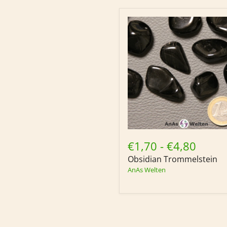
Obsidian
Trommelstein
€1,70
-
€4,80
Obsidian Trommelstein
AnAs Welten