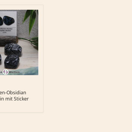
en-
in
en-Obsidian
n mit Sticker