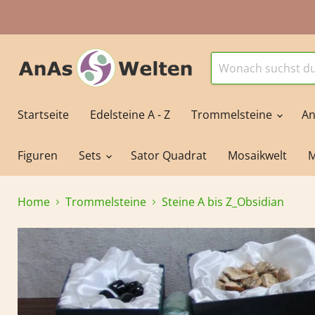
Startseite
Edelsteine A - Z
Trommelsteine
An
Figuren
Sets
Sator Quadrat
Mosaikwelt
M
Home
Trommelsteine
Steine A bis Z_Obsidian