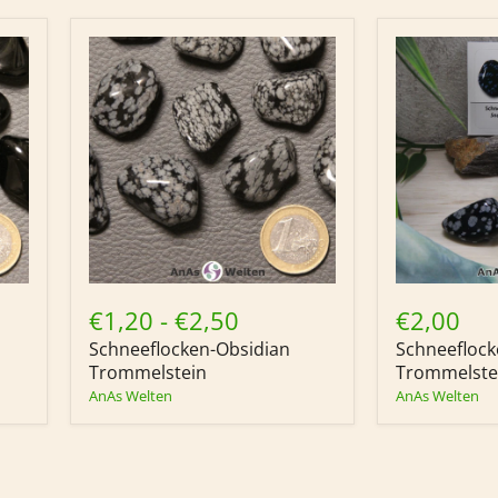
Schneeflocken-
Schneeflock
Obsidian
Obsidian
€1,20
-
€2,50
€2,00
Trommelstein
Trommelste
Schneeflocken-Obsidian
Schneeflock
mit
Trommelstein
Sticker
Trommelstei
AnAs Welten
AnAs Welten