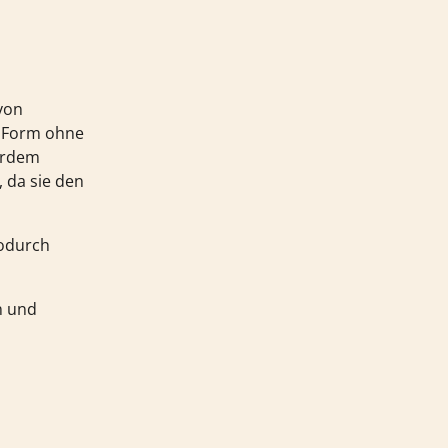
von
ne Form ohne
erdem
 da sie den
wodurch
n und