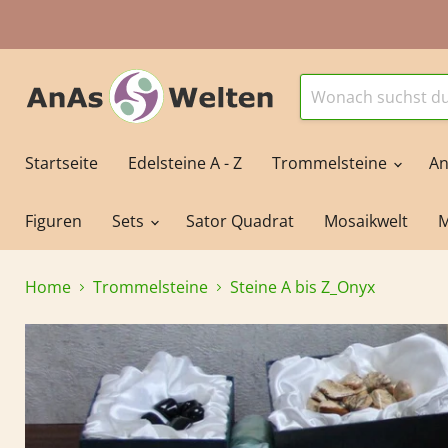
Startseite
Edelsteine A - Z
Trommelsteine
An
Figuren
Sets
Sator Quadrat
Mosaikwelt
M
Home
Trommelsteine
Steine A bis Z_Onyx