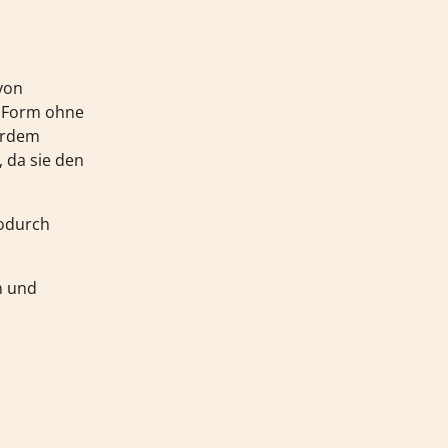
von
ne Form ohne
erdem
 da sie den
wodurch
n und