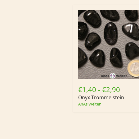
Onyx
Trommelstein
€1,40
-
€2,90
Onyx Trommelstein
AnAs Welten