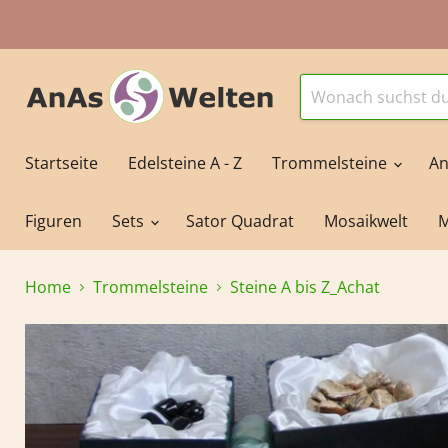
Startseite
Edelsteine A - Z
Trommelsteine
An
Figuren
Sets
Sator Quadrat
Mosaikwelt
M
Home
Trommelsteine
Steine A bis Z_Achat