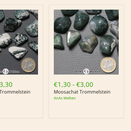
Moosachat
in
Trommelstein
3,30
€1,30
-
€3,00
Trommelstein
Moosachat Trommelstein
AnAs Welten