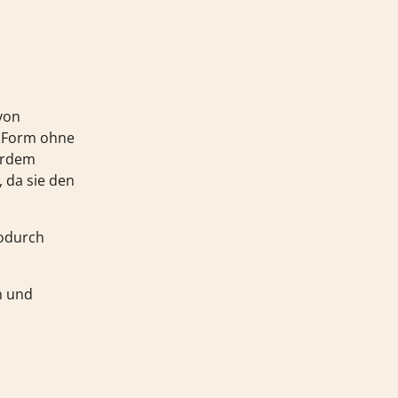
von
ne Form ohne
erdem
 da sie den
wodurch
n und