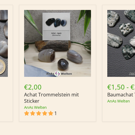
Achat
Baumachat
Trommelstein
Trommelste
€2,00
€1,50
-
€
mit
Achat Trommelstein mit
Baumachat 
Sticker
Sticker
AnAs Welten
AnAs Welten
1