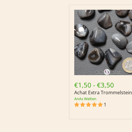
Achat
Extra
€1,50
-
€3,50
Trommelstein
Achat Extra Trommelstein
AnAs Welten
1